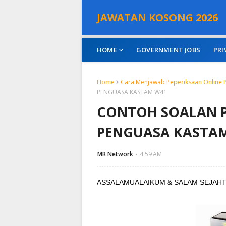
JAWATAN KOSONG 2026
HOME
GOVERNMENT JOBS
PRI
Home
Cara Menjawab Peperiksaan Online 
PENGUASA KASTAM W41
CONTOH SOALAN P
PENGUASA KASTA
MR Network
4:59 AM
ASSALAMUALAIKUM & SALAM SEJAHTE