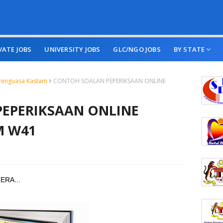
VATE JOBS
UNIVERSITY JOBS
GLC/NGO JOBS
BY STATE
Penguasa Kastam
CONTOH SOALAN PEPERIKSAAN ONLINE
EPERIKSAAN ONLINE
M W41
RA...