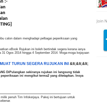
an
:-
lan
lan
alan
Join N
TING]
ribu calon dalam menghadapi pelbagai peperiksaan yang
atkan eBook Rujukan ini boleh bertindak segera kerana ianya
ula 31 Ogos 2014 hingga 4 September 2014. Moga-moga kejayaan
K MUAT TURUN SEGERA RUJUKAN INI
&lt;&lt;&lt;
NG DiPulangkan sekiranya rujukan ini langsung tidak
periksaan ini mengikut terma2 yang ditetapkan. Insya
--------------------------------------------------------------------------
ilik penuh Tim Infokerjaya. Pakej ini bertujuan untuk
sebenar.