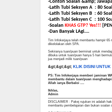
-
Contoh
Soalan
&amp;
Jawap
-
Latih
Tubi
Seksyen
A
: 80
Soa
-Latih Tubi Seksyen
B
: 60
Soa
-
Latih
Tubi
Seksyen
C
: 100
So
-Soalan
KHAS
GTP? Yes!!!
[PEN
-Dan
Banyak
LAgi
....
Tim Infokerjaya telah membantu hampir 65 
dikelolakan oleh SPA.
Sekiranya tuan/puan berminat untuk mendap
dibuka untuk tuan/puan hanya 5 hari berm
jua menjadi milik tuan/puan
&gt;&gt;&gt;
KLIK DISINI UNTU
PS: Tim Infokerjaya memberi jaminan WA
membantu dalam tuan/puan menghadapi pe
Allah ianya Berbaloi ....
Ikhlas,
Admin
----------------------------------------------------------------
DISCLAIMER : Pakej rujukan ini adalah hak m
membantu pembelajaran dan bukan soalan 