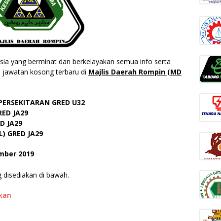
a yang berminat dan berkelayakan semua info serta
 jawatan kosong terbaru di
Majlis Daerah Rompin (MD
PERSEKITARAN GRED U32
ED JA29
D JA29
) GRED JA29
mber 2019
 disediakan di bawah.
akan