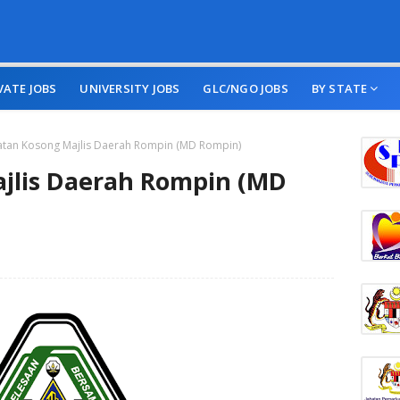
VATE JOBS
UNIVERSITY JOBS
GLC/NGO JOBS
BY STATE
atan Kosong Majlis Daerah Rompin (MD Rompin)
jlis Daerah Rompin (MD