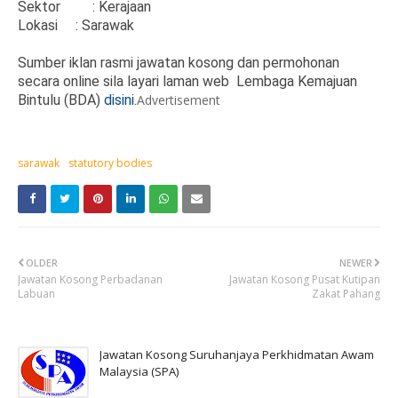
Sektor
: Kerajaan
Lokasi
: Sarawak
Sumber iklan rasmi jawatan kosong dan permohonan
secara online sila layari laman web Lembaga Kemajuan
Bintulu (BDA)
disini
.
Advertisement
sarawak
statutory bodies
OLDER
NEWER
Jawatan Kosong Perbadanan
Jawatan Kosong Pusat Kutipan
Labuan
Zakat Pahang
Jawatan Kosong Suruhanjaya Perkhidmatan Awam
Malaysia (SPA)