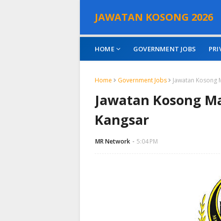
JAWATAN KOSONG 2026
HOME
GOVERNMENT JOBS
PRI
Home
Government Jobs
Jawatan Kosong M
Jawatan Kosong Ma
Kangsar
MR Network
5:04 PM