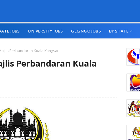
VATE JOBS
UNIVERSITY JOBS
GLC/NGO JOBS
BY STATE
ajlis Perbandaran Kuala Kangsar
jlis Perbandaran Kuala