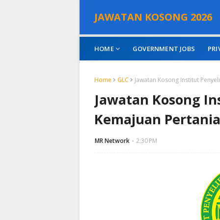
JAWATAN KOSONG 2026
HOME
GOVERNMENT JOBS
PRI
Home
GLC
Jawatan Kosong Institut Penye
Jawatan Kosong Ins
Kemajuan Pertania
MR Network
2:30 PM