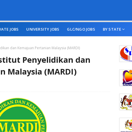
VATE JOBS
UNIVERSITY JOBS
GLC/NGO JOBS
BY STATE
lidikan dan Kemajuan Pertanian Malaysia (MARDI)
titut Penyelidikan dan
n Malaysia (MARDI)