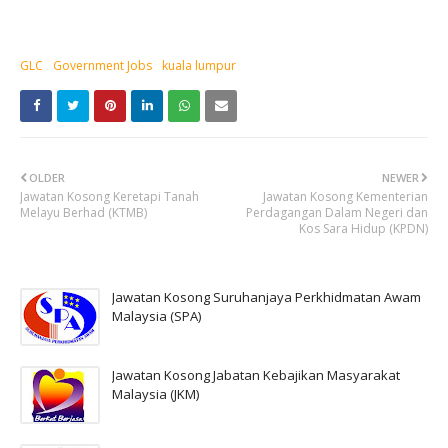
GLC
Government Jobs
kuala lumpur
OLDER
NEWER
Jawatan Kosong Keretapi Tanah
Jawatan Kosong Kementerian
Melayu Berhad (KTMB)
Perdagangan Dalam Negeri dan
Kos Sara Hidup (KPDN)
Jawatan Kosong Suruhanjaya Perkhidmatan Awam
Malaysia (SPA)
Jawatan Kosong Jabatan Kebajikan Masyarakat
Malaysia (JKM)