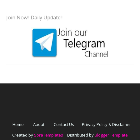
Join Now!! Daily Update!!
Home
About
Contact Us
Privacy Policy & Disclamer
Created by
SoraTemplates
| Distributed by
Blogger Template